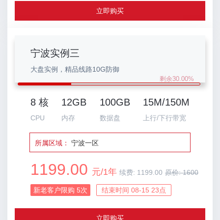
立即购买
宁波实例三
大盘实例，精品线路10G防御
剩余30.00%
8 核
12GB
100GB
15M/150M
CPU
内存
数据盘
上行/下行带宽
所属区域：
宁波一区
1199.00
元/1年
续费:
1199.00
原价:
1600
新老客户限购
5
次
结束时间 08-15 23点
立即购买