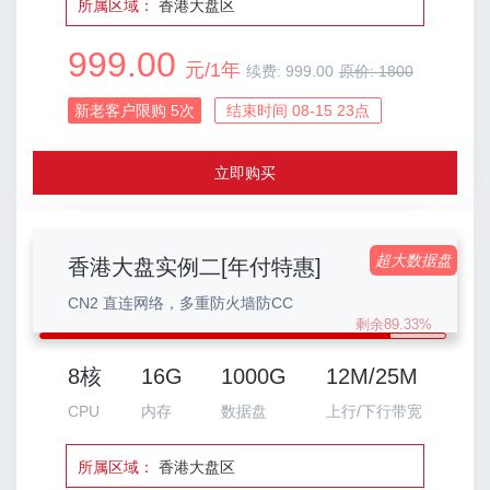
所属区域：
香港大盘区
999.00
元/1年
续费:
999.00
原价:
1800
新老客户限购
5
次
结束时间 08-15 23点
立即购买
超大数据盘
香港大盘实例二[年付特惠]
CN2 直连网络，多重防火墙防CC
剩余89.33%
8核
16G
1000G
12M/25M
CPU
内存
数据盘
上行/下行带宽
所属区域：
香港大盘区