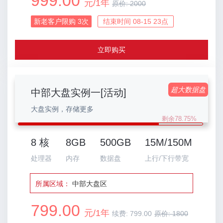
999.00
元/1年
原价:
2000
新老客户限购
3
次
结束时间 08-15 23点
立即购买
超大数据盘
中部大盘实例一[活动]
大盘实例，存储更多
剩余78.75%
8 核
8GB
500GB
15M/150M
处理器
内存
数据盘
上行/下行带宽
所属区域：
中部大盘区
799.00
元/1年
续费:
799.00
原价:
1800