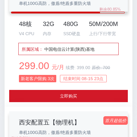
单机100G高防，傲盾/绝盾多重防火墙
剩余80.85%
48核
32G
480G
50M/200M
V4 CPU
内存
SSD硬盘
上行/下行带宽
所属区域：
中国电信云计算(陕西)基地
299.00
元/月
续费:
399.00
原价:
700
新老客户限购
3
次
结束时间 08-15 23点
立即购买
首月超低价
西安配置五【物理机】
单机100G高防，傲盾/绝盾多重防火墙