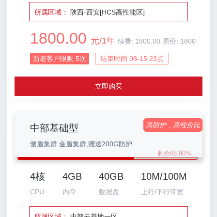
所属区域：
陕西-西安[HCS高性能区]
1800.00
元/1年
续费:
1800.00
原价:
1800
新老客户限购
5
次
结束时间 08-15 23点
立即购买
高防护，高性价比
中部基础型
傲盾集群 金盾集群,赠送200G防护
剩余66.80%
4核
4GB
40GB
10M/100M
CPU
内存
数据盘
上行/下行带宽
所属区域：
中部云基地一区