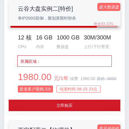
超大数据盘
云谷大盘实例二[特价]
单IP200G防御，聚划算限时秒杀
剩余83.33%
12 核
16 GB
1000 GB
30M/300M
CPU
内存
数据盘
上行/下行带宽
所属区域：
1980.00
元/1年
续费:
1980.00
原价:
3000
新老客户限购
3
次
结束时间 08-15 23点
立即购买
首月超低价