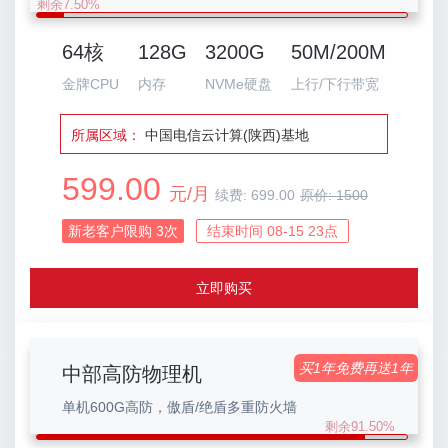
剩余7.50%
64核
128G
3200G
50M/200M
金牌CPU
内存
NVMe硬盘
上行/下行带宽
所属区域：
中国电信云计算(陕西)基地
599.00
元/月
续费:
699.00
原价:
1500
新老客户限购
3
次
结束时间 08-15 23点
立即购买
买1年免费再送1年
中部高防物理机
单机600G高防，傲盾/绝盾多重防火墙
剩余91.50%