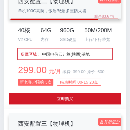
西安配置二【物理机】
单机100G高防，傲盾/绝盾多重防火墙
剩余83.67%
40核
64G
960G
50M/200M
V2 CPU
内存
SSD硬盘
上行/下行带宽
所属区域：
中国电信云计算(陕西)基地
299.00
元/月
续费:
399.00
原价:
600
新老客户限购
3
次
结束时间 08-15 23点
立即购买
首月超低价
西安配置三【物理机】