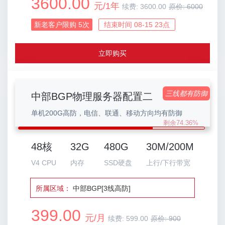
3600.00
元/1年
续费:
3600.00
原价:
6000
新老客户限购
5
次
结束时间 08-15 23点
立即购买
三线都有防御
中部BGP物理服务器配置二
单机200G高防，电信、联通、移动方向均有防御
剩余74.36%
48核
32G
480G
30M/200M
V4 CPU
内存
SSD硬盘
上行/下行带宽
所属区域：
中部BGP[3线高防]
399.00
元/月
续费:
599.00
原价:
900