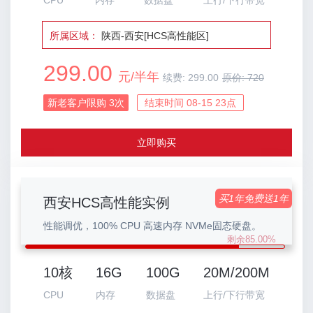
CPU
内存
数据盘
上行/下行带宽
所属区域：
陕西-西安[HCS高性能区]
299.00
元/半年
续费:
299.00
原价:
720
新老客户限购
3
次
结束时间 08-15 23点
立即购买
买1年免费送1年
西安HCS高性能实例
性能调优，100% CPU 高速内存 NVMe固态硬盘。
剩余85.00%
10核
16G
100G
20M/200M
CPU
内存
数据盘
上行/下行带宽