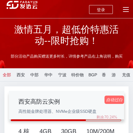
登录
激情五月，超低价特惠活
动--限时抢购！
部分活动产品购买赠送更多时长，详情参考产品右上角说明，购买
后发工单申请，即可获得赠送时长。
全部
西安
中部
华中
宁波
特价物
BGP
香
游
充值
活动
特惠
高防
地区
特价
理机
产品
港
戏
返现
自动过白
西安高防云实例
盾
高性能金牌处理器、NVMe企业级SSD硬盘
剩余70.24%
4 核
4GB
30GB
10M/200M