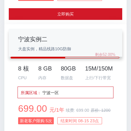
立即购买
宁波实例二
大盘实例，精品线路10G防御
剩余52.00%
8 核
8 GB
80GB
15M/150M
CPU
内存
数据盘
上行/下行带宽
所属区域：
宁波一区
699.00
元/1年
续费:
699.00
原价:
1200
新老客户限购
5
次
结束时间 08-15 23点