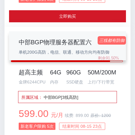
立即购买
三线都有防御
中部BGP物理服务器配置六
单机200G高防，电信、联通、移动方向均有防御
剩余91.50%
超高主频
64G
960G
50M/200M
金牌6244CPU
内存
SSD硬盘
上行/下行带宽
所属区域：
中部BGP[3线高防]
599.00
元/月
续费:
899.00
原价:
1200
新老客户限购
5
次
结束时间 08-15 23点