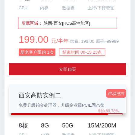
CPU
内存
数据盘
上行/下行带宽
所属区域：
陕西-西安[HCS高性能区]
199.00
元/半年
续费:
199.00
原价:
99999
新老客户限购
1
次
结束时间 08-15 23点
立即购买
自动过白
西安高防实例二
免费升级铂金处理器，升级企业级PCIE固态盘
剩余89.78%
8核
8G
50G
15M/200M