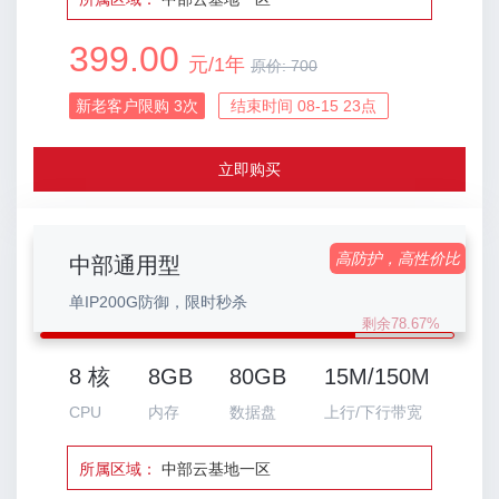
399.00
元/1年
原价:
700
新老客户限购
3
次
结束时间 08-15 23点
立即购买
高防护，高性价比
中部通用型
单IP200G防御，限时秒杀
剩余78.67%
8 核
8GB
80GB
15M/150M
CPU
内存
数据盘
上行/下行带宽
所属区域：
中部云基地一区