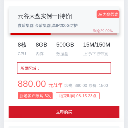
超大数据盘
云谷大盘实例一[特价]
傲盾集群 金盾集群,单IP200G防护
剩余39.09%
8核
8GB
500GB
15M/150M
CPU
内存
数据盘
上行/下行带宽
所属区域：
880.00
元/1年
续费:
880.00
原价:
1500
新老客户限购
3
次
结束时间 08-15 23点
立即购买