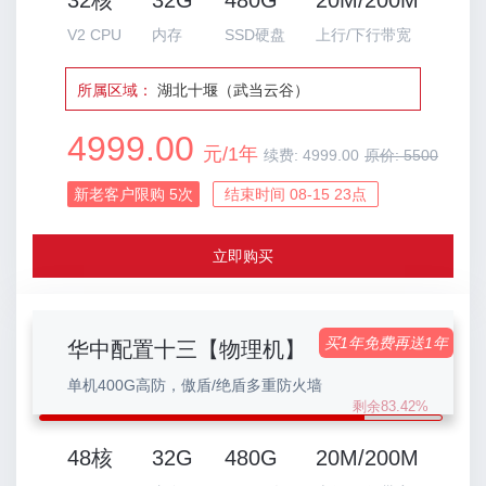
32核
32G
480G
20M/200M
V2 CPU
内存
SSD硬盘
上行/下行带宽
所属区域：
湖北十堰（武当云谷）
4999.00
元/1年
续费:
4999.00
原价:
5500
新老客户限购
5
次
结束时间 08-15 23点
立即购买
买1年免费再送1年
华中配置十三【物理机】
单机400G高防，傲盾/绝盾多重防火墙
剩余83.42%
48核
32G
480G
20M/200M