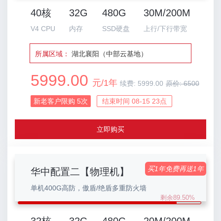
40核
32G
480G
30M/200M
V4 CPU
内存
SSD硬盘
上行/下行带宽
所属区域：
湖北襄阳（中部云基地）
5999.00
元/1年
续费:
5999.00
原价:
6500
新老客户限购
5
次
结束时间 08-15 23点
立即购买
买1年免费再送1年
华中配置二【物理机】
单机400G高防，傲盾/绝盾多重防火墙
剩余89.50%