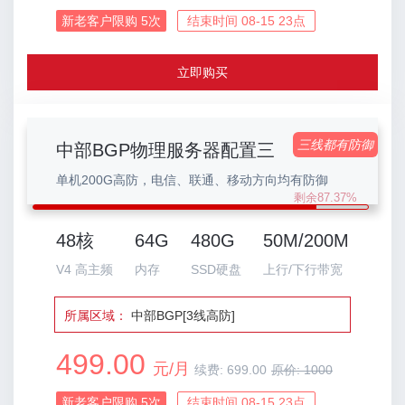
新老客户限购
5
次
结束时间 08-15 23点
立即购买
三线都有防御
中部BGP物理服务器配置三
单机200G高防，电信、联通、移动方向均有防御
剩余87.37%
48核
64G
480G
50M/200M
V4 高主频
内存
SSD硬盘
上行/下行带宽
所属区域：
中部BGP[3线高防]
499.00
元/月
续费:
699.00
原价:
1000
新老客户限购
5
次
结束时间 08-15 23点