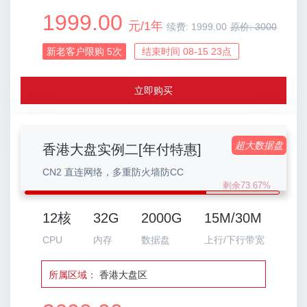
1999.00
元/1年
续费:
1999.00
原价:
3000
新老客户限购
5
次
结束时间 08-15 23点
立即购买
超大数据盘
香港大盘实例二[年付特惠]
CN2 直连网络，多重防火墙防CC
剩余73.67%
12核
32G
2000G
15M/30M
CPU
内存
数据盘
上行/下行带宽
所属区域：
香港大盘区