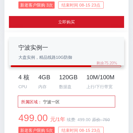
新老客户限购
3
次
结束时间 08-15 23点
立即购买
宁波实例一
大盘实例，精品线路10G防御
剩余75.20%
4 核
4GB
120GB
10M/100M
CPU
内存
数据盘
上行/下行带宽
所属区域：
宁波一区
499.00
元/1年
续费:
499.00
原价:
750
新老客户限购
5
次
结束时间 08-15 23点