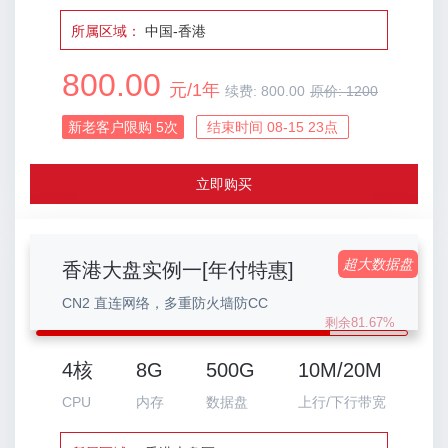
所属区域：
中国-香港
800.00
元/1年
续费:
800.00
原价:
1200
新老客户限购
5
次
结束时间 08-15 23点
立即购买
超大数据盘
香港大盘实例一[年付特惠]
CN2 直连网络，多重防火墙防CC
剩余81.67%
4核
8G
500G
10M/20M
CPU
内存
数据盘
上行/下行带宽