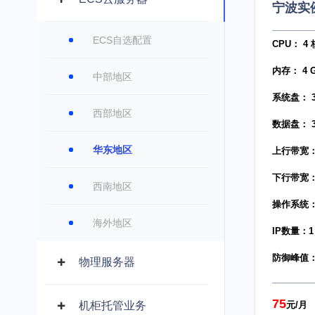
宁波实
ECS自选配置
CPU： 4 
内存： 4 
中部地区
系统盘： 30
西部地区
数据盘： 3
华东地区
上行带宽： 
下行带宽： 
西南地区
操作系统： w
海外地区
IP数量：1
防御峰值：
物理服务器
75
机柜托管业务
元/月