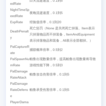
白天流逝速度，0.1到5
edRate
NightTimeSp
夜晚流逝速度，0.1到5
eedRate
ExpRate
经验值倍率，0.1到20
死亡惩罚（None 是关闭死亡掉落。Item表示
DeathPenalt
只掉落物品而不掉装备，ItemAndEquipment
y
表示掉落物品和装备，All表示全部都掉。）
PalCaptureR
捕获概率倍率，0.5到2
ate
PalSpawnNu
帕鲁出现数量倍率，提高帕鲁出现数量将导致
mRate
游戏性能下降，0.5到3
PalDamage
帕鲁攻击伤害倍率，0.1到5
RateAttack
PalDamage
RateDefens
帕鲁承受伤害倍率，0.1到5
e
PlayerDama