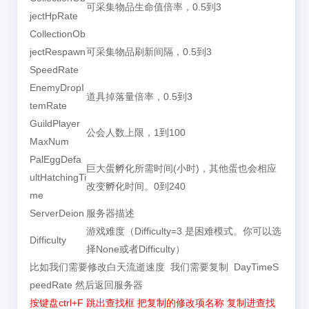
可采集物品生命值倍率，0.5到3
jectHpRate
CollectionOb
jectRespawn
可采集物品刷新间隔，0.5到3
SpeedRate
EnemyDropI
道具掉落量倍率，0.5到3
temRate
GuildPlayer
公会人数上限，1到100
MaxNum
PalEggDefa
巨大蛋孵化所需时间(小时)，其他蛋也会相应
ultHatchingTi
改变孵化时间。0到240
me
ServerDeion
服务器描述
游戏难度（Difficulty=3 是困难模式。你可以选
Difficulty
择None或者Difficulty）
比如我们需要修改白天流逝速度 我们需要复制 DayTimeS
peedRate 然后返回服务器
按键盘ctrl+F 跳出查找框 把复制的修改项名称 复制进查找