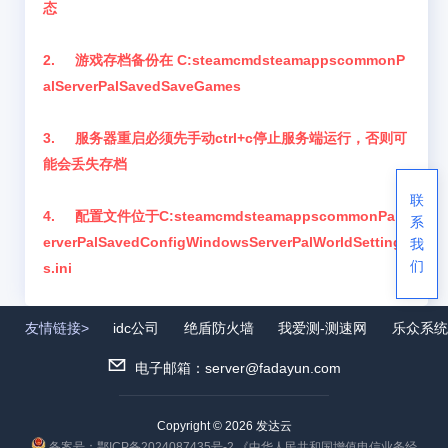
态
2. 游戏存档备份在 C:steamcmdsteamappscommonP
alServerPalSavedSaveGames
3. 服务器重启必须先手动ctrl+c停止服务端运行，否则可
能会丢失存档
联
4. 配置文件位于C:steamcmdsteamappscommonPalS
系
erverPalSavedConfigWindowsServerPalWorldSetting
我
们
s.ini
友情链接>
idc公司
绝盾防火墙
我爱测-测速网
乐众系统
电子邮箱：server@fadayun.com
Copyright © 2026 发达云
备案号：鄂ICP备2024087435号-2
《中华人民共和国增值电信业务经