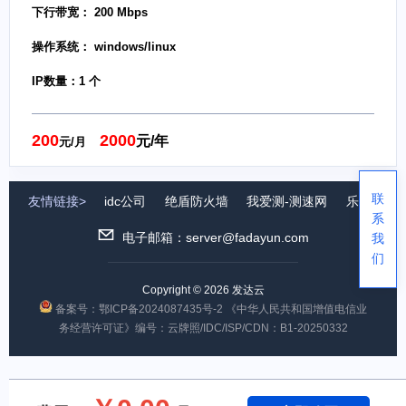
下行带宽： 200 Mbps
操作系统： windows/linux
IP数量：1 个
200
2000
元/年
元/月
联
友情链接>
idc公司
绝盾防火墙
我爱测-测速网
乐众系统
系
电子邮箱：server@fadayun.com
我
们
Copyright © 2026 发达云
备案号：鄂ICP备2024087435号-2
《中华人民共和国增值电信业
务经营许可证》编号：云牌照/IDC/ISP/CDN：B1-20250332