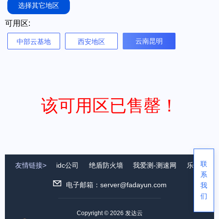
选择其它地区
可用区:
云南昆明
中部云基地
西安地区
该可用区已售罄！
联
友情链接>
idc公司
绝盾防火墙
我爱测-测速网
乐众系统
系
电子邮箱：server@fadayun.com
我
们
Copyright © 2026 发达云